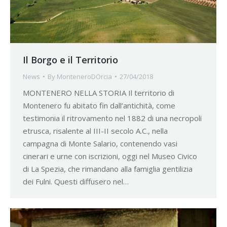
Il Borgo e il Territorio
News
By
MonteneroDOrcia
27/04/2018
MONTENERO NELLA STORIA Il territorio di
Montenero fu abitato fin dall’antichità, come
testimonia il ritrovamento nel 1882 di una necropoli
etrusca, risalente al III-II secolo A.C., nella
campagna di Monte Salario, contenendo vasi
cinerari e urne con iscrizioni, oggi nel Museo Civico
di La Spezia, che rimandano alla famiglia gentilizia
dei Fulni. Questi diffusero nel…