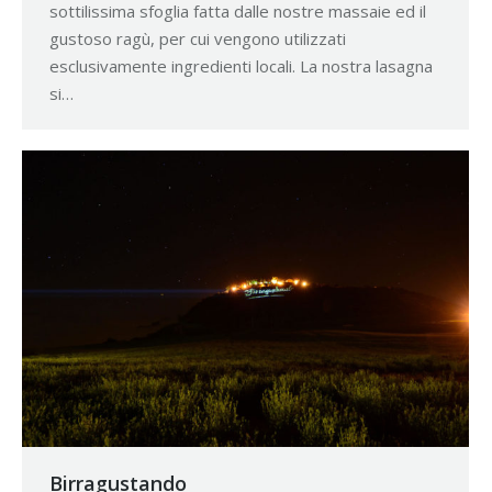
sottilissima sfoglia fatta dalle nostre massaie ed il
gustoso ragù, per cui vengono utilizzati
esclusivamente ingredienti locali. La nostra lasagna
si…
Birragustando