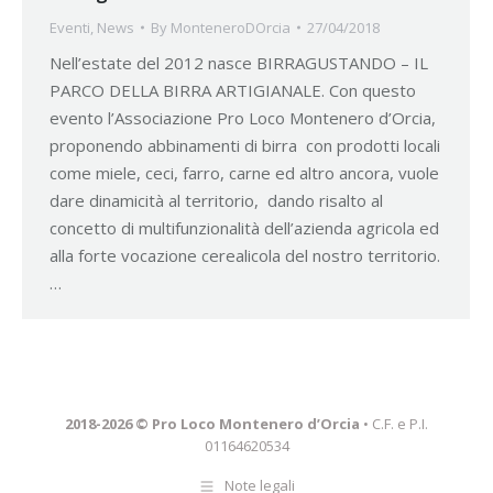
Eventi
,
News
By
MonteneroDOrcia
27/04/2018
Nell’estate del 2012 nasce BIRRAGUSTANDO – IL
PARCO DELLA BIRRA ARTIGIANALE. Con questo
evento l’Associazione Pro Loco Montenero d’Orcia,
proponendo abbinamenti di birra con prodotti locali
come miele, ceci, farro, carne ed altro ancora, vuole
dare dinamicità al territorio, dando risalto al
concetto di multifunzionalità dell’azienda agricola ed
alla forte vocazione cerealicola del nostro territorio.
…
2018-2026 © Pro Loco Montenero d’Orcia
• C.F. e P.I.
01164620534
Note legali